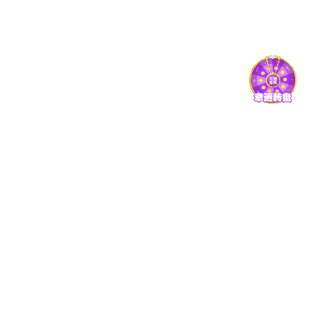
互动内容
提供多种媒体形式如图文、短视频、集锦回顾，提升华体
会体育平台 的平台使用粘性与用户参与感。
多维安全防御模型
华体会体育平台从多个层面构建立体式防御体系，涵盖数据
传输、账户操作与隐私保护，力求为用户营造安全、稳定的
使用体验。