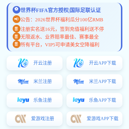
华体会体育平台 · 值得信赖的体育数据
平台
华体会体育平台 专注于构建一个以赛事内容、数据服务与智