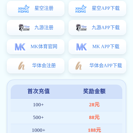
能分析为核心的数字生态平台，聚焦全球体育用户的实时信
息与多终端互动体验。平台以稳定技术架构和合规体系赢得
市场认可，深受华体会体育-华体会体育·(中国)官方网站用户
喜爱。
技术驱动，性能优先
平台采用自研系统架构，持续优化加载速度与数据传
输流程，通过部署全球 CDN 加速节点，实现不同地
区高速访问与高并发下的稳定运行，全面提升用户操
作流畅度。