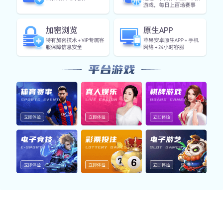
持续优化，数据驱动
平台基于用户行为分析，不断迭代功能细节与视觉交
互体验，结合 AI 智能算法与赛事数据，为用户提供
精准内容分发与个性化推荐，增强整体互动价值。
为什么全球用户都信赖华体会体育平
台？
我们不仅是体育赛事数据平台，更是一站式的信
息服务提供商。从实时数据同步到安全机制建