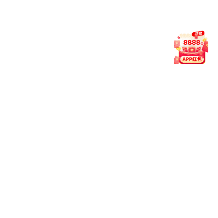
每一次更新，都是为提供更高效、更沉浸式的赛事体验而前
行。
2023年12月20日 · App v5.4.0
世界杯期间数据展示全面提速
升级数据缓存方案，应对多场赛事同时加载时的性能压
力。
对球员动态与进球动画进行了流畅度优化，适配主流网
络环境。
新增“精彩回看”模块，重点赛事集锦支持一键快速回
放。
2023年11月2日 · App v5.3.6
电竞赛事专属页上线，强化交互体验
增设“战队动态”区块，涵盖近期赛程与战力变化。