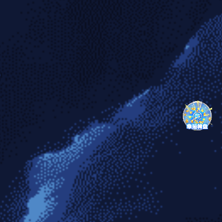
其他队友之间默契配合
整。例如，如果主教练
体系，这对于每位球员
。一旦进攻效率低下，
局。
然而，由于运动员身体
下都感到焦虑。
会受到一定程度影响。