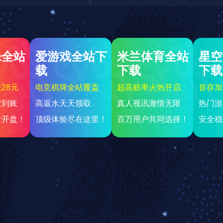
媒体的反应。这些内容将帮助读者全面理解巴萨在这一关键时刻
亚受伤背景
现出色，成为巴萨进攻体系中不可或缺的一部分。他不仅技术娴
多次得分机会。然而，在上一场比赛中，他在一次拼抢中不慎受
尼亚感到腿部不适，随即被替换下场。在此之前，他已经为球队
冠军的重要力量。如今他的受伤，让人们不得不思考如果没有他
密集的比赛安排，如果拉菲尼亚需要较长时间恢复，这无疑会对
伤情的关注不仅限于本场与马竞之战，更关系到整个赛季的发展
球队影响