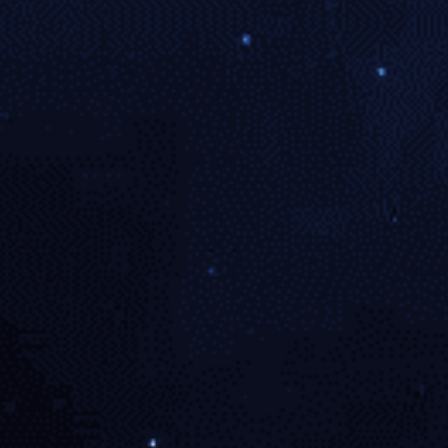
热榜精选
#1
#2
布莱斯带领亚利桑那大学挺进
梅西小禁
疯三四
分遗憾
2026-06-03
推荐
2026-05