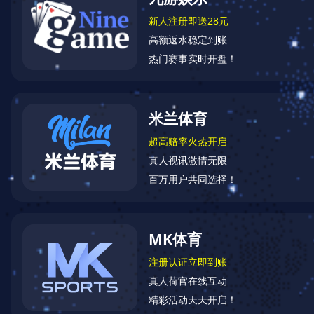
巴萨等
近期，巴萨的前锋拉
能够参加与马德里竞
响。本文将从四个方