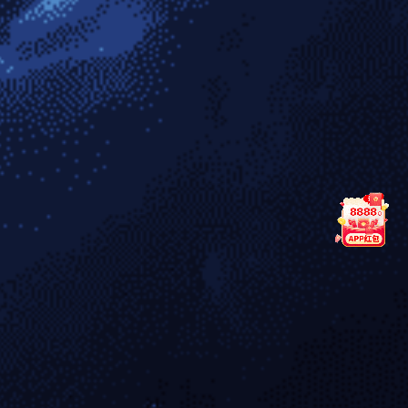
现状态波动。
比赛做好计划。这种不确
方案来填补空缺，提高
受伤情况及其可能带来
而此次事件更是引起了
现的不安。大家普遍认
健康并回归赛场。
扛起重任。同时，他们
球深厚热爱的同时，也