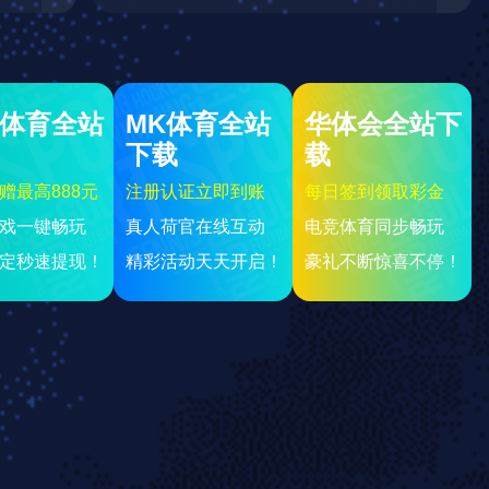
面临的挑战及其可能产
熟，还具备良好的跑位
伤，这让球迷们非常担
贡献了多个进球和助
的参与，巴萨该如何调
巴萨后续赛事产生负面
。