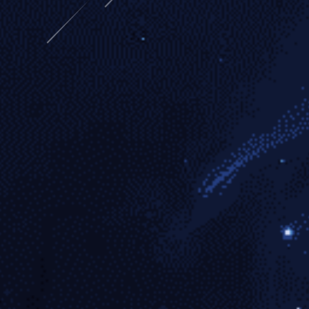
若拉菲尼亚无法参加
建立起来需要时间，
除了个人能力上的影
选择让其他边锋上场
来说都是不小的挑战
更值得注意的是，在
对手就有更多机会利
3、检査结
目前，巴萨医疗团队
状况复杂，即便经过
这种情况下，不仅是