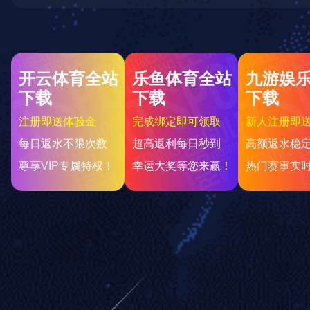
不确定性以及球迷和
生的连锁反应。
1、拉菲尼
拉菲尼亚在本赛季表
能力，为球队创造了
忧。
根据初步报告，拉菲
攻，是球队争夺联赛
整战术。
此外，考虑到接下来
影响。因此，对于他
2、伤情对