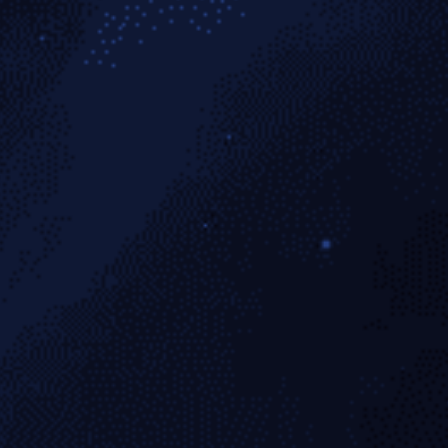
部未来发展的关心程度愈加高涨。
临着因拉菲尼亚受伤而带来的诸多挑战。从他受伤事件的发展，
响，再到医疗检查过程中的不确定因素，以及由此引发的大众关
效应对此类突发情况以保持竞争力，是每个豪门俱乐部必须面对
如何，都能促使巴萨在困境中找到解决方案，并继续朝着目标奋
俊们崭露头角的一幕，为这支伟大的球队书写新的篇章。