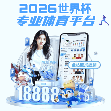
注册入口
全天更新 ·
华体会体育平台
赛事实时同步
无论您身在何处，
华体会体育平台APP
为您带来高
速、高清、稳定的观赛体验。
下载客户端
网页端访问