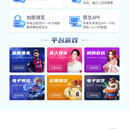
的情感。这种亲民形象也进一步巩固了他在球迷心中
的地位。
2、多特蒙德的球队建设
多特蒙德近年来一直致力于重建和年轻化球队阵容，
以期在竞争激烈的德甲联赛中取得更好的成绩。续约
埃姆雷·詹被视为这一计划的重要一环，通过保留团队
中既有经验又有实力的核心球员，多特蒙德希望能够
建立起更加稳固且富有竞争力的阵容。
俱乐部高层表示，他们相信埃姆雷·詹将会是未来几年
内实现目标的重要力量。同时，他与年轻球员之间良
好的互动也促进了整个团队氛围的发展，使得年轻人
可以得到更多成长空间，这对于长期发展而言极其重
要。